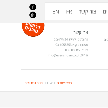
ים
צור קשר
FR
EN
צרו קשר
כתובתינו: ירמיהו 54 תל אביב
ים
טלפון רב קווי: 03-6055353
פקס: 03-6059868
אימייל:
info@evenshoam.co.il
בניית אתרים
DOTWEB
חנות וירטואלית